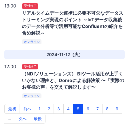
13:00
受付終了
リアルタイムデータ連携に必要不可欠なデータス
トリーミング実現のポイント ～IoTデータ収集後
のデータ分析等で活用可能なConfluentの紹介を
含め解説～
オンライン
2024-11-12（火）
12:00
受付終了
（NDIソリューションズ） BIツール活用が上手く
いかない理由と、Domoによる解決策 〜「実際の
お客様の声」を交えて解説します〜
オンライン
最初
前へ
1
2
3
4
5
6
7
8
9
...
次へ
最後