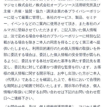
マジセミ株式会社／株式会社オープンソース活用研究所及び
主催・共催・協賛・協力・講演企業の各プライバシーポリシ
ーに従って厳重に管理し、各社のサービス、製品、セミナ
ー、イベントなどのご案内に使用させて頂き、また各社のメ
ルマガに登録させていただきます。ご記入頂いた個人情報
は、法で定める場合や各社のプラバシーポリシーに特別な記
載がある場合を除きご本人の同意を得ることなく第三者へ提
供いたしません。利用目的遂行のため個人情報の取扱いを外
部に委託する場合は、委託した個人情報の安全管理が図られ
るように、委託をする各社が定めた基準を満たす委託先を選
定し、委託先に対して必要かつ適切な監督を行います。 お客
様の個人情報に関する開示等は、お申し出頂いた方がご本人
（代理人）であることを確認した上で、各社において合理的
な期間および範囲で対応いたします。開示等の手続き、個人
情報の取扱いに関するお問い合わせは下記のお問い合わせ窓
口へご連絡下さい。
〔お問合せ先 及び 個人情報保護管理者〕 マジセミ株式