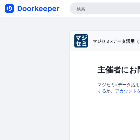
マジセミ×データ活用（
主催者にお
マジセミ×データ活用
する
か、
アカウント