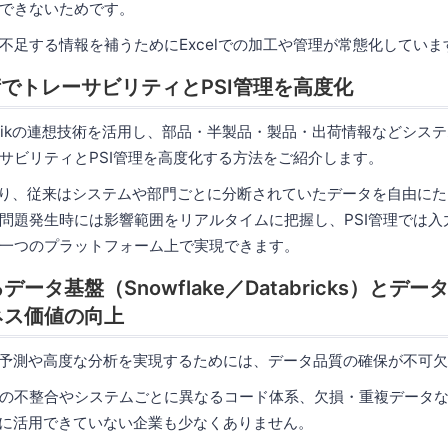
できないためです。
不足する情報を補うためにExcelでの加工や管理が常態化していま
技術でトレーサビリティとPSI管理を高度化
likの連想技術を活用し、部品・半製品・製品・出荷情報などシス
サビリティとPSI管理を高度化する方法をご紹介します。
により、従来はシステムや部門ごとに分断されていたデータを自由に
問題発生時には影響範囲をリアルタイムに把握し、PSI管理では入
一つのプラットフォーム上で実現できます。
データ基盤（Snowflake／Databricks）とデ
ネス価値の向上
要予測や高度な分析を実現するためには、データ品質の確保が不可
の不整合やシステムごとに異なるコード体系、欠損・重複データ
分に活用できていない企業も少なくありません。