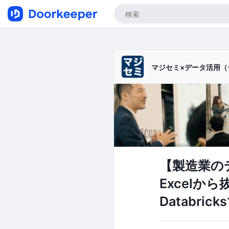
マジセミ×データ活用（
【製造業の
Excelから
Databri