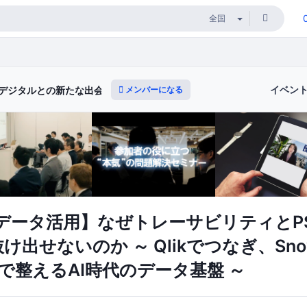
イベン
メンバーになる
デジタルとの新たな出会いと体験）
データ活用】なぜトレーサビリティとPS
抜け出せないのか ～ Qlikでつなぎ、Snow
cksで整えるAI時代のデータ基盤 ～