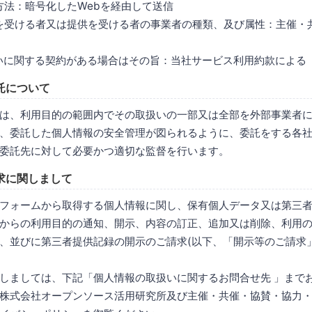
は方法：暗号化したWebを経由して送信
供を受ける者又は提供を受ける者の事業者の種類、及び属性：主催・
扱いに関する契約がある場合はその旨：当社サービス利用約款による
託について
は、利用目的の範囲内でその取扱いの一部又は全部を外部事業者
、委託した個人情報の安全管理が図られるように、委託をする各
委託先に対して必要かつ適切な監督を行います。
求に関しまして
フォームから取得する個人情報に関し、保有個人データ又は第三
からの利用目的の通知、開示、内容の訂正、追加又は削除、利用
、並びに第三者提供記録の開示のご請求(以下、「開示等のご請求
しましては、下記「個人情報の取扱いに関するお問合せ先 」まで
株式会社オープンソース活用研究所及び主催・共催・協賛・協力