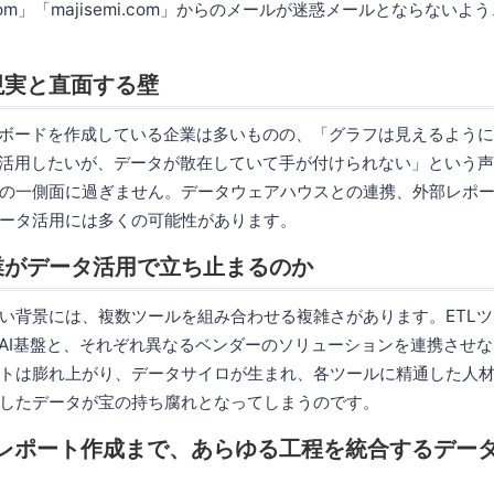
.com」「majisemi.com」からのメールが迷惑メールとならない
現実と直面する壁
ュボードを作成している企業は多いものの、「グラフは見えるよう
を活用したいが、データが散在していて手が付けられない」という
の一側面に過ぎません。データウェアハウスとの連携、外部レポー
ータ活用には多くの可能性があります。
業がデータ活用で立ち止まるのか
い背景には、複数ツールを組み合わせる複雑さがあります。ETL
、AI基盤と、それぞれ異なるベンダーのソリューションを連携させ
トは膨れ上がり、データサイロが生まれ、各ツールに精通した人
したデータが宝の持ち腐れとなってしまうのです。
らレポート作成まで、あらゆる工程を統合するデー