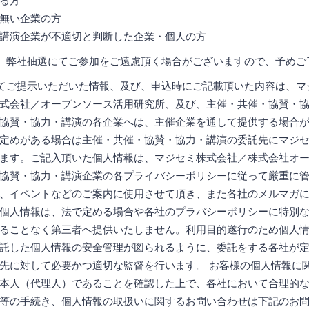
る方
無い企業の方
講演企業が不適切と判断した企業・個人の方
、弊社抽選にてご参加をご遠慮頂く場合がございますので、予めご
てご提示いただいた情報、及び、申込時にご記載頂いた内容は、マ
式会社／オープンソース活用研究所、及び、主催・共催・協賛・
協賛・協力・講演の各企業へは、主催企業を通して提供する場合
定めがある場合は主催・共催・協賛・協力・講演の委託先にマジ
ます。ご記入頂いた個人情報は、マジセミ株式会社／株式会社オ
協賛・協力・講演企業の各プライバシーポリシーに従って厳重に
、イベントなどのご案内に使用させて頂き、また各社のメルマガ
個人情報は、法で定める場合や各社のプラバシーポリシーに特別
ることなく第三者へ提供いたしません。利用目的遂行のため個人
託した個人情報の安全管理が図られるように、委託をする各社が
先に対して必要かつ適切な監督を行います。 お客様の個人情報に
本人（代理人）であることを確認した上で、各社において合理的
等の手続き、個人情報の取扱いに関するお問い合わせは下記のお